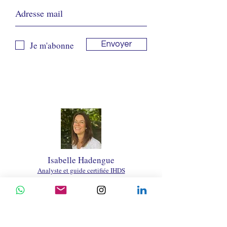
Je m'abonne
Envoyer
Isabelle Hadengue
Analyste et guide certifiée IHDS
+33 6 47 94 60 92
vivresondesign@gmail.com
80700 Roye |
Hauts de France