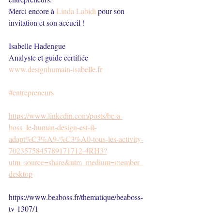
Merci encore à 
Linda Labidi
 pour son 
invitation et son accueil !
Isabelle Hadengue
Analyste et guide certifiée
www.design
humain-isabelle.fr
#entrepreneurs
https://www.linkedin.com/posts/be-a-
boss_le-human-design-est-il-
adapt%C3%A9-%C3%A0-tous-les-activity-
7023575845789171712-4RH3?
utm_source=share&utm_medium=member_
desktop
https://www.beaboss.fr/thematique/beaboss-
tv-1307/1