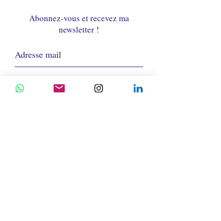
Abonnez-vous et recevez ma
newsletter !
Je m'abonne
Envoyer
Isabelle Hadengue
Analyste et guide certifiée IHDS